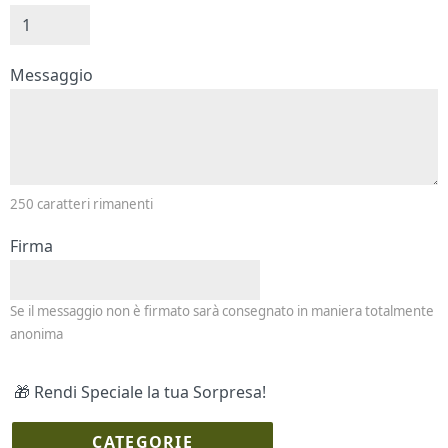
Messaggio e firma
Messaggio
250
caratteri rimanenti
Firma
Se il messaggio non è firmato sarà consegnato in maniera totalmente
anonima
🎁 Rendi Speciale la tua Sorpresa!
CATEGORIE