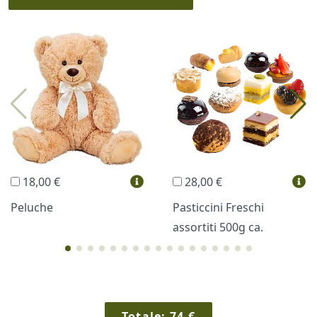
I più scelti
Torte Fresche
Profumi
Collane Lussoni®
Trudi®
THUN®
Regali Personalizzati
18,00 €
28,00 €
Vini e Liquori
Hello Spank
Peluche
Pasticcini Freschi
assortiti 500g ca.
Cornici
Sexy
Totale:
74
€