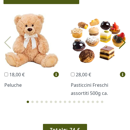
I più scelti
Torte Fresche
Profumi
Collane Lussoni®
Trudi®
THUN®
Regali Personalizzati
18,00 €
28,00 €
Vini e Liquori
Hello Spank
Peluche
Pasticcini Freschi
assortiti 500g ca.
Cornici
Sexy
Totale:
74
€