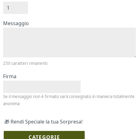
Messaggio e firma
Messaggio
250
caratteri rimanenti
Firma
Se il messaggio non è firmato sarà consegnato in maniera totalmente
anonima
🎁 Rendi Speciale la tua Sorpresa!
CATEGORIE