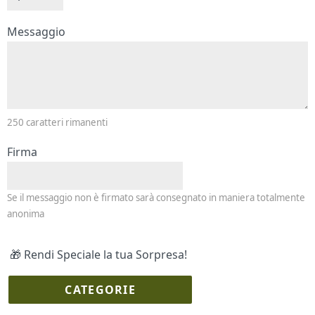
Messaggio e firma
Messaggio
250
caratteri rimanenti
Firma
Se il messaggio non è firmato sarà consegnato in maniera totalmente
anonima
🎁 Rendi Speciale la tua Sorpresa!
CATEGORIE