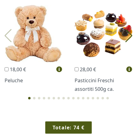
I più scelti
Torte Fresche
Profumi
Collane Lussoni®
Trudi®
THUN®
Regali Personalizzati
18,00 €
28,00 €
Vini e Liquori
Hello Spank
Peluche
Pasticcini Freschi
assortiti 500g ca.
Cornici
Sexy
Totale:
74
€