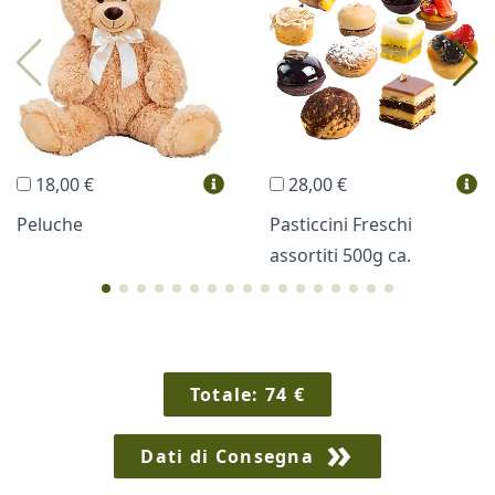
Profumi
Collane Lussoni®
Trudi®
THUN®
Regali Personalizzati
18,00 €
28,00 €
Vini e Liquori
Hello Spank
Peluche
Pasticcini Freschi
assortiti 500g ca.
Cornici
Sexy
Totale:
74
€
Dati di Consegna