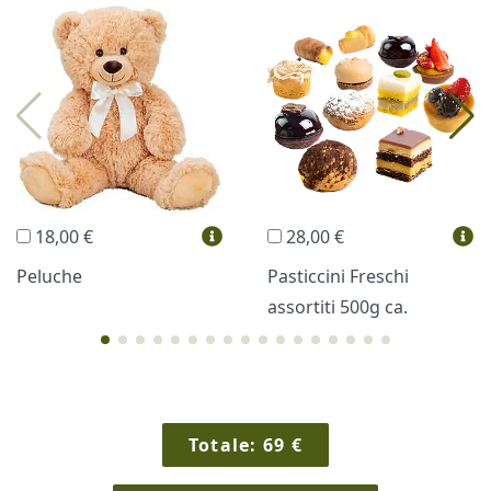
I più scelti
Torte Fresche
Profumi
Collane Lussoni®
Trudi®
THUN®
Regali Personalizzati
18,00 €
28,00 €
Vini e Liquori
Hello Spank
Peluche
Pasticcini Freschi
assortiti 500g ca.
Cornici
Sexy
Totale:
69
€