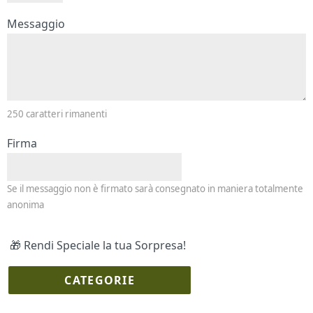
Messaggio e firma
Messaggio
250
caratteri rimanenti
Firma
Se il messaggio non è firmato sarà consegnato in maniera totalmente
anonima
🎁 Rendi Speciale la tua Sorpresa!
CATEGORIE