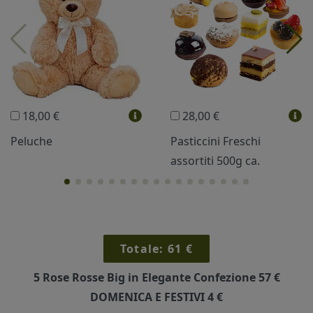
Profumi
Collane Lussoni®
Trudi®
THUN®
Regali Personalizzati
18,00 €
28,00 €
Vini e Liquori
Hello Spank
Peluche
Pasticcini Freschi
assortiti 500g ca.
Cornici
Sexy
Totale:
61
€
5 Rose Rosse Big in Elegante Confezione
57 €
DOMENICA E FESTIVI
4 €