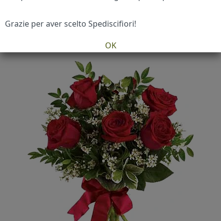
Home
/
Offerte
/
5 Rose Rosse Big in Elegante
Confezione
Grazie per aver scelto Spediscifiori!
OK