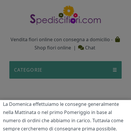
Testata
Vendita fiori online con consegna a domicilio -
Shop fiori online
|
Chat
CATEGORIE
☰
La Domenica effettuiamo le consegne generalmente
5 Rose Rosse Big in Elegante
nella Mattinata o nel primo Pomeriggio in base al
Confezione
numero di ordini che abbiamo in carico. Tuttavia come
sempre cercheremo di consegnare prima possibile.