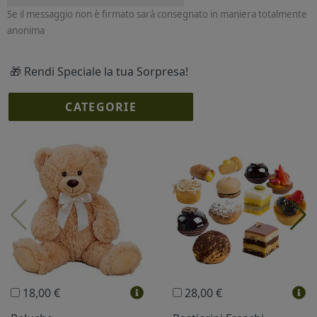
Se il messaggio non è firmato sarà consegnato in maniera totalmente
anonima
🎁 Rendi Speciale la tua Sorpresa!
CATEGORIE
I più scelti
Torte Fresche
Profumi
Collane Lussoni®
Trudi®
THUN®
Regali Personalizzati
18,00 €
28,00 €
Vini e Liquori
Hello Spank