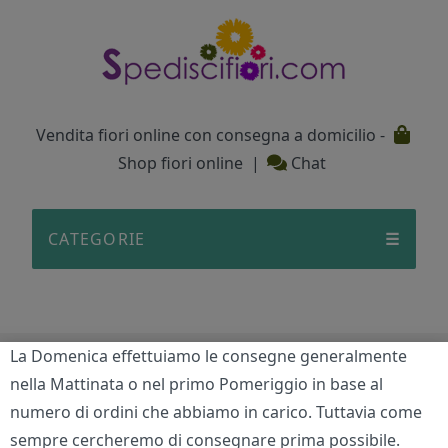
Testata
Vendita fiori online con consegna a domicilio -
Shop fiori online
|
Chat
CATEGORIE
☰
La Domenica effettuiamo le consegne generalmente
Caldo bagliore
nella Mattinata o nel primo Pomeriggio in base al
numero di ordini che abbiamo in carico. Tuttavia come
Home
/
San Valentino
/
Caldo bagliore
sempre cercheremo di consegnare prima possibile.