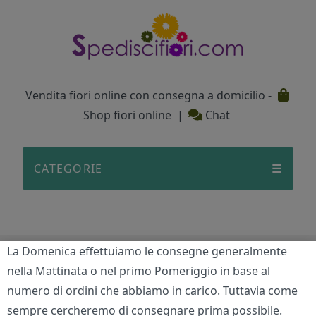
Testata
Vendita fiori online con consegna a domicilio -
Shop fiori online
|
Chat
CATEGORIE
☰
La Domenica effettuiamo le consegne generalmente
Caldo bagliore
nella Mattinata o nel primo Pomeriggio in base al
numero di ordini che abbiamo in carico. Tuttavia come
Home
/
San Valentino
/
Caldo bagliore
sempre cercheremo di consegnare prima possibile.