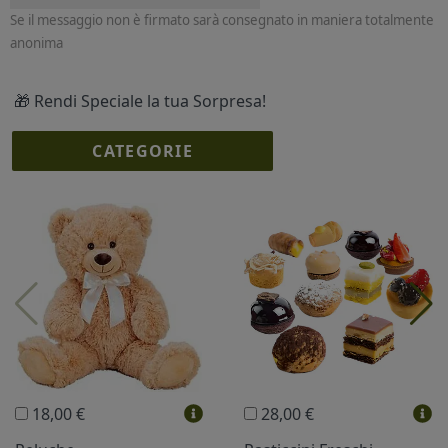
Se il messaggio non è firmato sarà consegnato in maniera totalmente
anonima
🎁 Rendi Speciale la tua Sorpresa!
CATEGORIE
I più scelti
Torte Fresche
Profumi
Collane Lussoni®
Trudi®
THUN®
Regali Personalizzati
18,00 €
28,00 €
Vini e Liquori
Hello Spank