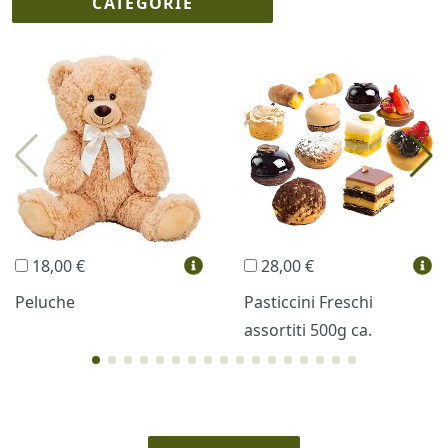
CATEGORIE
I più scelti
Torte Fresche
Profumi
Collane Lussoni®
Trudi®
THUN®
Regali Personalizzati
18,00 €
28,00 €
Vini e Liquori
Hello Spank
Peluche
Pasticcini Freschi
assortiti 500g ca.
Cornici
Sexy