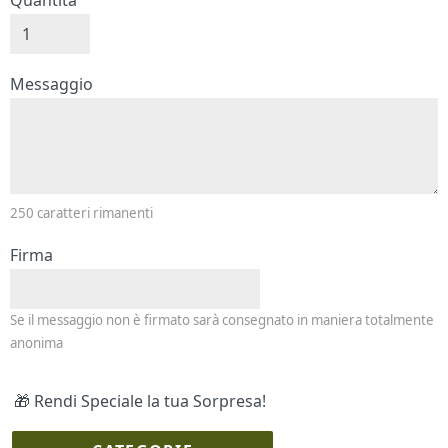
Quantità
Messaggio e firma
Messaggio
250
caratteri rimanenti
Firma
Se il messaggio non è firmato sarà consegnato in maniera totalmente
anonima
🎁 Rendi Speciale la tua Sorpresa!