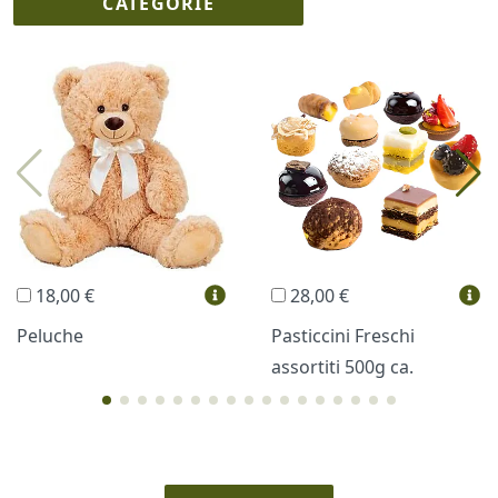
CATEGORIE
I più scelti
Torte Fresche
Profumi
Collane Lussoni®
Trudi®
THUN®
Regali Personalizzati
18,00 €
28,00 €
Vini e Liquori
Hello Spank
Peluche
Pasticcini Freschi
assortiti 500g ca.
Cornici
Sexy