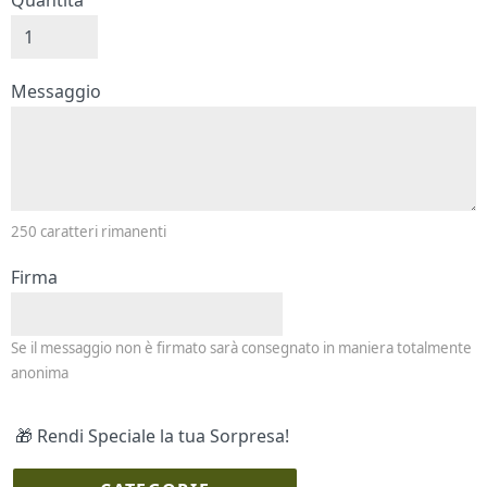
Quantità
Messaggio e firma
Messaggio
250
caratteri rimanenti
Firma
Se il messaggio non è firmato sarà consegnato in maniera totalmente
anonima
🎁 Rendi Speciale la tua Sorpresa!