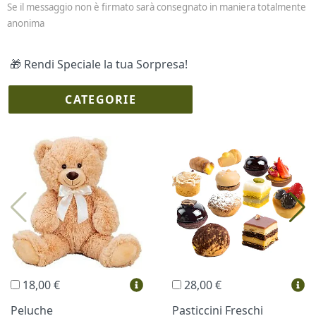
Se il messaggio non è firmato sarà consegnato in maniera totalmente
anonima
🎁 Rendi Speciale la tua Sorpresa!
CATEGORIE
I più scelti
Torte Fresche
Profumi
Collane Lussoni®
Trudi®
THUN®
Regali Personalizzati
18,00 €
28,00 €
Vini e Liquori
Hello Spank
Peluche
Pasticcini Freschi