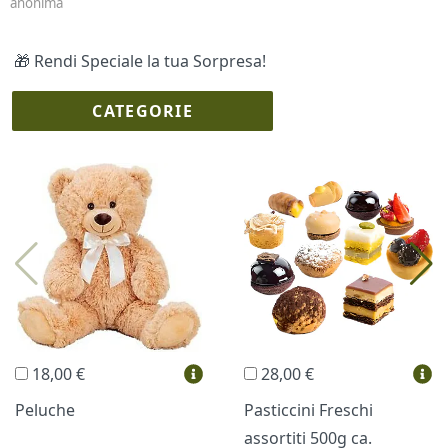
anonima
🎁 Rendi Speciale la tua Sorpresa!
CATEGORIE
I più scelti
Torte Fresche
Profumi
Collane Lussoni®
Trudi®
THUN®
Regali Personalizzati
18,00 €
28,00 €
Vini e Liquori
Hello Spank
Peluche
Pasticcini Freschi
assortiti 500g ca.
Cornici
Sexy