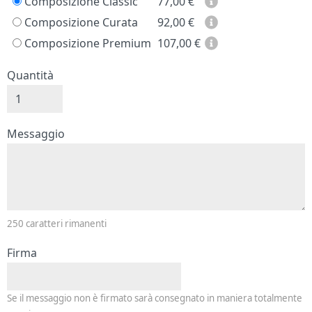
Composizione Classic
77,00
€
Composizione Curata
92,00
€
Composizione Premium
107,00
€
Quantità
Messaggio e firma
Messaggio
250
caratteri rimanenti
Firma
Se il messaggio non è firmato sarà consegnato in maniera totalmente