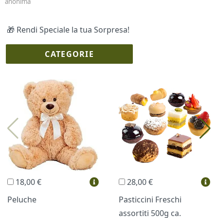
anonima
🎁 Rendi Speciale la tua Sorpresa!
CATEGORIE
I più scelti
Torte Fresche
Profumi
Collane Lussoni®
Trudi®
THUN®
Regali Personalizzati
18,00 €
28,00 €
Vini e Liquori
Hello Spank
Peluche
Pasticcini Freschi
assortiti 500g ca.
Cornici
Sexy