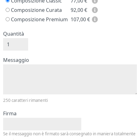
Composizione Classic
77,00
€
Composizione Curata
92,00
€
Composizione Premium
107,00
€
Quantità
Messaggio e firma
Messaggio
250
caratteri rimanenti
Firma
Se il messaggio non è firmato sarà consegnato in maniera totalmente