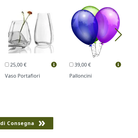
25,00 €
39,00 €
Vaso Portafiori
Palloncini
B
 di Consegna