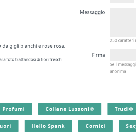
Messagg
Messaggio
250
caratteri
da gigli bianchi e rose rosa.
Firma
la foto trattandosi di fiori freschi
Se il messagg
anonima
Profumi
Collane Lussoni®
Trudi®
quori
Hello Spank
Cornici
Sex