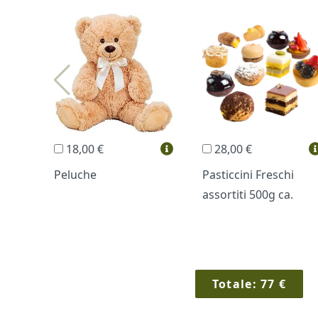
18,00 €
28,00 €
Peluche
Pasticcini Freschi
assortiti 500g ca.
Totale:
77
€