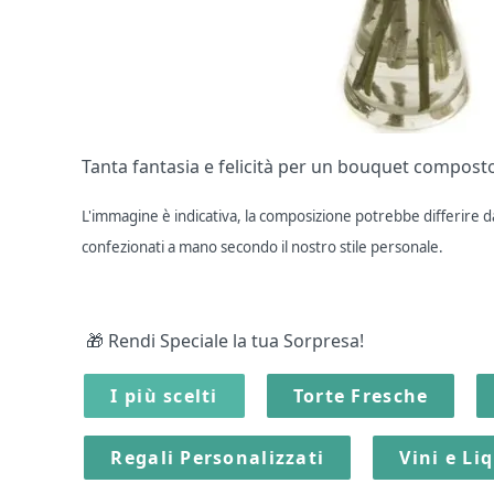
Tanta fantasia e felicità per un bouquet composto 
L'immagine è indicativa, la composizione potrebbe differire dal
confezionati a mano secondo il nostro stile personale.
🎁 Rendi Speciale la tua Sorpresa!
I più scelti
Torte Fresche
Regali Personalizzati
Vini e Li