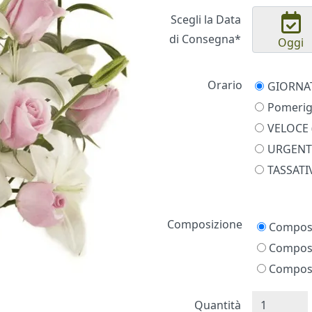
Scegli la Data
di Consegna*
Oggi
Orario
Pomerigg
VELOCE (
URGENTE
TASSATIV
Prezzo
Composizione
Composi
Composi
Composi
Quantità