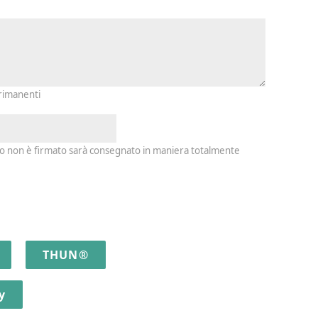
io e firma
 rimanenti
io non è firmato sarà consegnato in maniera totalmente
THUN®
y