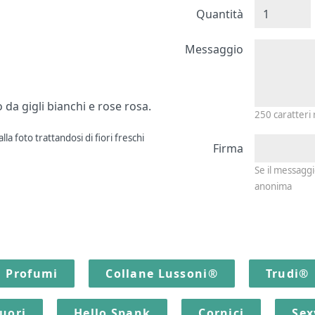
Quantità
Messagg
Messaggio
da gigli bianchi e rose rosa.
250
caratteri
la foto trattandosi di fiori freschi
Firma
Se il messagg
anonima
Profumi
Collane Lussoni®
Trudi®
quori
Hello Spank
Cornici
Sex