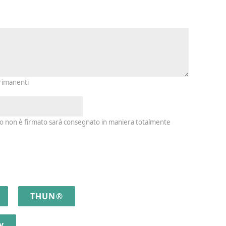
io e firma
 rimanenti
io non è firmato sarà consegnato in maniera totalmente
THUN®
y