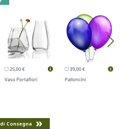
25,00 €
39,00 €
Vaso Portafiori
Palloncini
B
 di Consegna