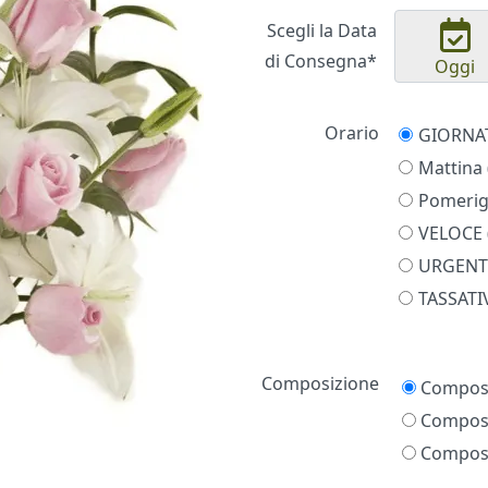
Scegli la Data
di Consegna*
Oggi
Orario
Mattina 
Pomerigg
VELOCE (
URGENTE
TASSATIV
Prezzo
Composizione
Composi
Composi
Composi