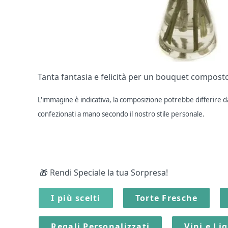
Tanta fantasia e felicità per un bouquet composto 
L'immagine è indicativa, la composizione potrebbe differire dal
confezionati a mano secondo il nostro stile personale.
🎁 Rendi Speciale la tua Sorpresa!
I più scelti
Torte Fresche
Regali Personalizzati
Vini e Li