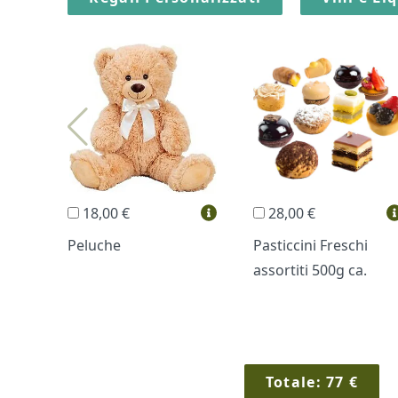
18,00 €
28,00 €
Peluche
Pasticcini Freschi
assortiti 500g ca.
Totale:
77
€