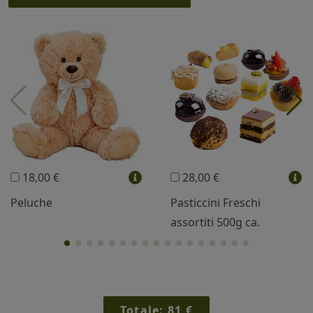
I più scelti
Torte Fresche
Profumi
Collane Lussoni®
Trudi®
THUN®
Regali Personalizzati
18,00 €
28,00 €
Vini e Liquori
Hello Spank
Peluche
Pasticcini Freschi
assortiti 500g ca.
Cornici
Sexy
Totale:
81
€