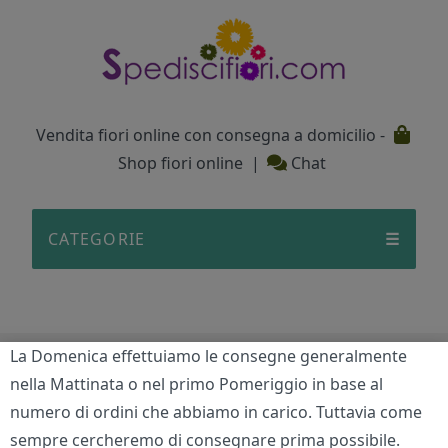
Testata
Vendita fiori online con consegna a domicilio -
Shop fiori online
|
Chat
CATEGORIE
☰
La Domenica effettuiamo le consegne generalmente
Michelangelo
nella Mattinata o nel primo Pomeriggio in base al
numero di ordini che abbiamo in carico. Tuttavia come
Home
/
Offerte
/
Michelangelo
sempre cercheremo di consegnare prima possibile.