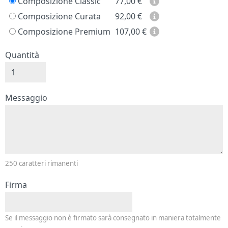
Composizione Classic
77,00
€
Composizione Curata
92,00
€
Composizione Premium
107,00
€
Quantità
Messaggio e firma
Messaggio
250
caratteri rimanenti
Firma
Se il messaggio non è firmato sarà consegnato in maniera totalmente