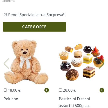
anonima
🎁 Rendi Speciale la tua Sorpresa!
CATEGORIE
I più scelti
Torte Fresche
Profumi
Collane Lussoni®
Trudi®
THUN®
Regali Personalizzati
18,00 €
28,00 €
Vini e Liquori
Hello Spank
Peluche
Pasticcini Freschi
assortiti 500g ca.
Cornici
Sexy