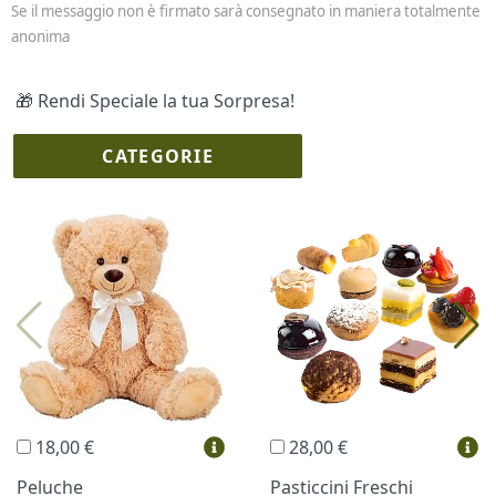
Se il messaggio non è firmato sarà consegnato in maniera totalmente
anonima
🎁 Rendi Speciale la tua Sorpresa!
CATEGORIE
I più scelti
Torte Fresche
Profumi
Collane Lussoni®
Trudi®
THUN®
Regali Personalizzati
18,00 €
28,00 €
Vini e Liquori
Hello Spank
Peluche
Pasticcini Freschi