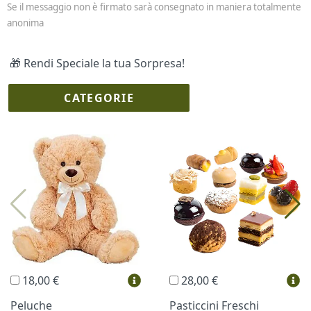
Se il messaggio non è firmato sarà consegnato in maniera totalmente
anonima
🎁 Rendi Speciale la tua Sorpresa!
CATEGORIE
I più scelti
Torte Fresche
Profumi
Collane Lussoni®
Trudi®
THUN®
Regali Personalizzati
18,00 €
28,00 €
Vini e Liquori
Hello Spank
Peluche
Pasticcini Freschi