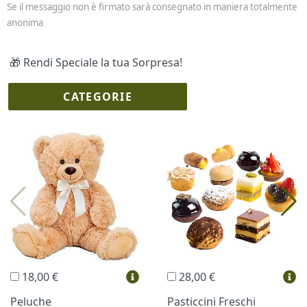
Se il messaggio non è firmato sarà consegnato in maniera totalmente
anonima
🎁 Rendi Speciale la tua Sorpresa!
CATEGORIE
I più scelti
Torte Fresche
Profumi
Collane Lussoni®
Trudi®
THUN®
Regali Personalizzati
18,00 €
28,00 €
Vini e Liquori
Hello Spank
Peluche
Pasticcini Freschi