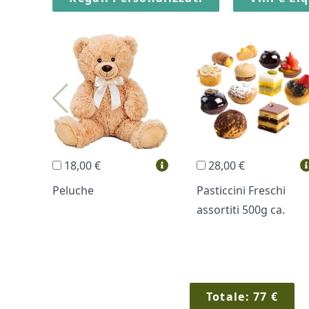
18,00 €
28,00 €
Peluche
Pasticcini Freschi
assortiti 500g ca.
Totale:
77
€