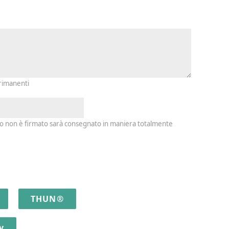
io e firma
 rimanenti
io non è firmato sarà consegnato in maniera totalmente
THUN®
y