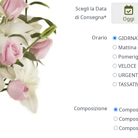
Scegli la Data
di Consegna*
Oggi
Orario
Mattina 
Pomerigg
VELOCE (
URGENTE
TASSATIV
Prezzo
Composizione
Composi
Composi
Composi