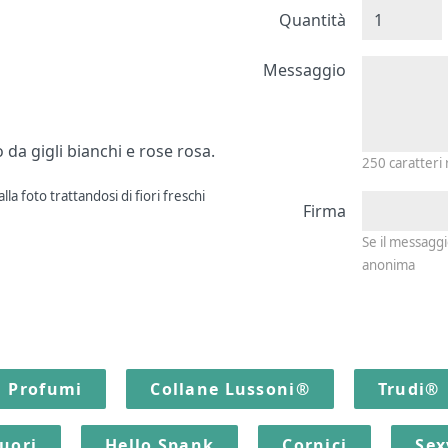
Quantità
Messagg
Messaggio
da gigli bianchi e rose rosa.
250
caratteri
la foto trattandosi di fiori freschi
Firma
Se il messagg
anonima
Profumi
Collane Lussoni®
Trudi®
quori
Hello Spank
Cornici
Sex