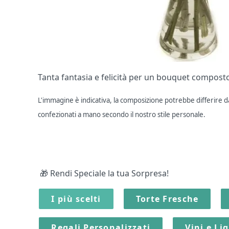
Tanta fantasia e felicità per un bouquet composto 
L'immagine è indicativa, la composizione potrebbe differire dal
confezionati a mano secondo il nostro stile personale.
🎁 Rendi Speciale la tua Sorpresa!
I più scelti
Torte Fresche
Regali Personalizzati
Vini e Li