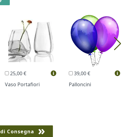
25,00 €
39,00 €
Vaso Portafiori
Palloncini
B
 di Consegna