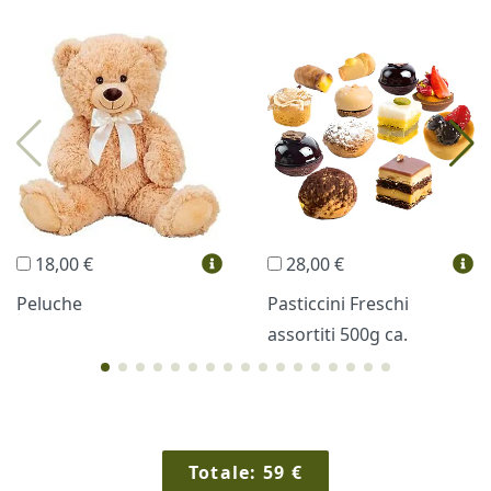
I più scelti
Torte Fresche
Profumi
Collane Lussoni®
Trudi®
THUN®
Regali Personalizzati
18,00 €
28,00 €
Vini e Liquori
Hello Spank
Peluche
Pasticcini Freschi
assortiti 500g ca.
Cornici
Sexy
Totale:
59
€