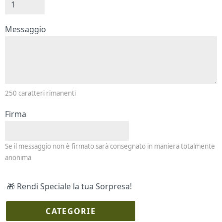
Messaggio e firma
Messaggio
250
caratteri rimanenti
Firma
Se il messaggio non è firmato sarà consegnato in maniera totalmente
anonima
🎁 Rendi Speciale la tua Sorpresa!
CATEGORIE