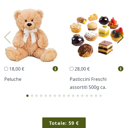
I più scelti
Torte Fresche
Profumi
Collane Lussoni®
Trudi®
THUN®
Regali Personalizzati
18,00 €
28,00 €
Vini e Liquori
Hello Spank
Peluche
Pasticcini Freschi
assortiti 500g ca.
Cornici
Sexy
Totale:
59
€