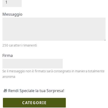
Messaggio e firma
Messaggio
250
caratteri rimanenti
Firma
Se il messaggio non è firmato sarà consegnato in maniera totalmente
anonima
🎁 Rendi Speciale la tua Sorpresa!
CATEGORIE