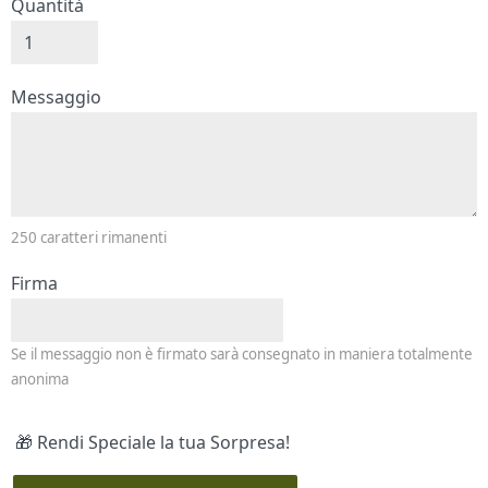
Quantità
Messaggio e firma
Messaggio
250
caratteri rimanenti
Firma
Se il messaggio non è firmato sarà consegnato in maniera totalmente
anonima
🎁 Rendi Speciale la tua Sorpresa!