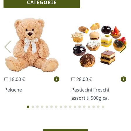
CATEGORIE
I più scelti
Torte Fresche
Profumi
Collane Lussoni®
Trudi®
THUN®
Regali Personalizzati
18,00 €
28,00 €
Vini e Liquori
Hello Spank
Peluche
Pasticcini Freschi
assortiti 500g ca.
Cornici
Sexy