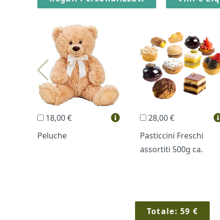
18,00 €
28,00 €
Peluche
Pasticcini Freschi
assortiti 500g ca.
Totale:
59
€