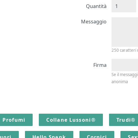
Quantità
Messagg
Messaggio
250
caratteri
Firma
Se il messagg
anonima
Profumi
Collane Lussoni®
Trudi®
quori
Hello Spank
Cornici
Sex