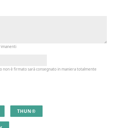
io e firma
 rimanenti
io non è firmato sarà consegnato in maniera totalmente
THUN®
y