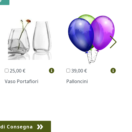
25,00 €
39,00 €
Vaso Portafiori
Palloncini
B
 di Consegna