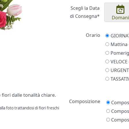
Scegli la Data
di Consegna*
Domani
Orario
Mattina 
Pomerigg
VELOCE (
URGENTE
TASSATIV
iori dalle tonalità chiare.
Prezzo
Composizione
Composi
la foto trattandosi di fiori freschi
Composi
Composi