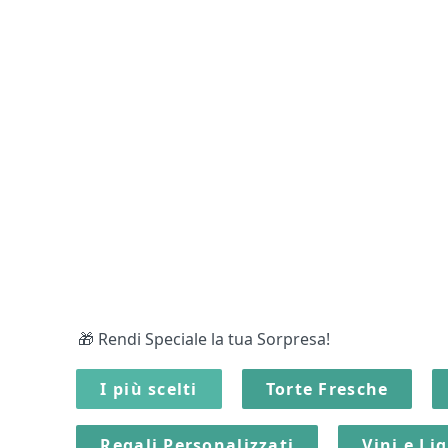
🎁 Rendi Speciale la tua Sorpresa!
I più scelti
Torte Fresche
Regali Personalizzati
Vini e Li