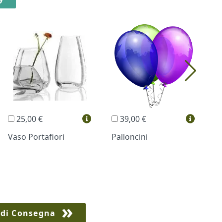
25,00 €
39,00 €
Vaso Portafiori
Palloncini
B
 di Consegna