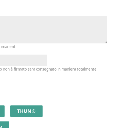
io e firma
 rimanenti
io non è firmato sarà consegnato in maniera totalmente
THUN®
y