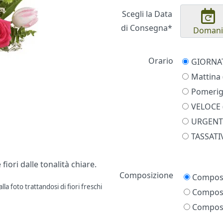
Scegli la Data
di Consegna*
Domani
Orario
Mattina 
Pomerigg
VELOCE (
URGENTE
TASSATIV
iori dalle tonalità chiare.
Prezzo
Composizione
Composi
la foto trattandosi di fiori freschi
Composi
Composi