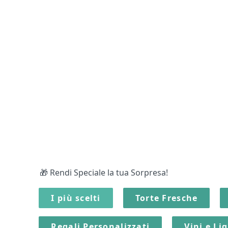
🎁 Rendi Speciale la tua Sorpresa!
I più scelti
Torte Fresche
Regali Personalizzati
Vini e Li