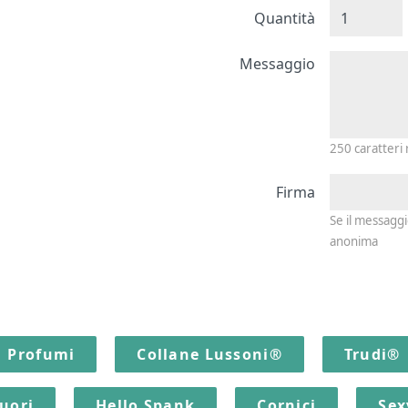
Quantità
Messagg
Messaggio
250
caratteri
Firma
Se il messagg
anonima
Profumi
Collane Lussoni®
Trudi®
quori
Hello Spank
Cornici
Sex