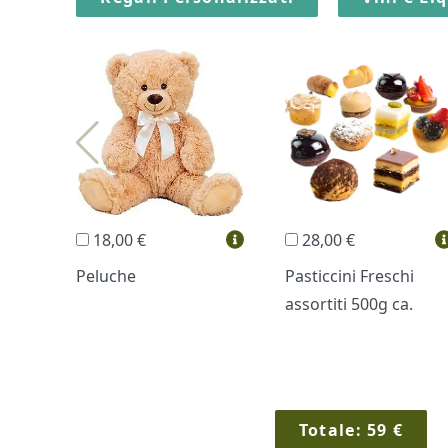
18,00 €
28,00 €
Peluche
Pasticcini Freschi
assortiti 500g ca.
Totale:
59
€