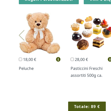
18,00 €
28,00 €
Peluche
Pasticcini Freschi
assortiti 500g ca.
Totale:
89
€