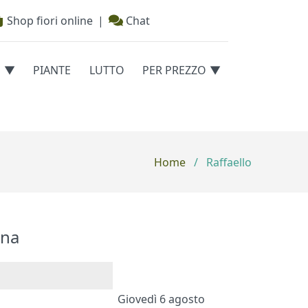
Shop fiori online
|
Chat
E
PIANTE
LUTTO
PER PREZZO
Home
/
Raffaello
na
Giovedì 6 agosto