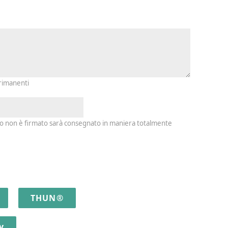
io e firma
 rimanenti
io non è firmato sarà consegnato in maniera totalmente
THUN®
y