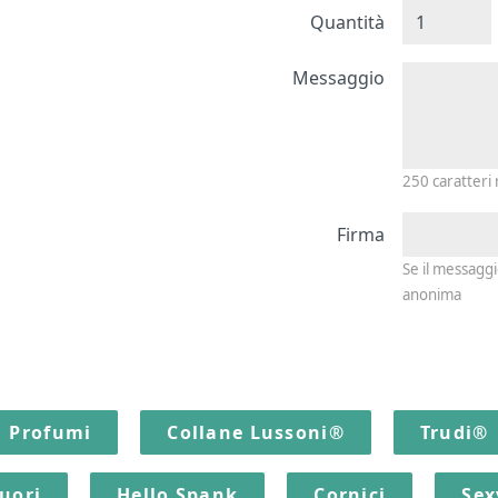
Quantità
Messagg
Messaggio
250
caratteri
Firma
Se il messagg
anonima
Profumi
Collane Lussoni®
Trudi®
quori
Hello Spank
Cornici
Sex