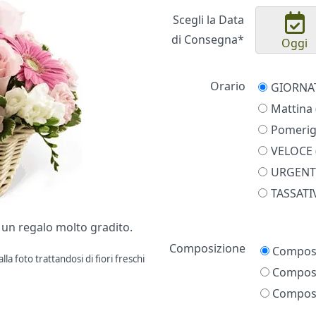
Scegli la Data
di Consegna*
Oggi
Orario
Mattina 
Pomerigg
VELOCE (
URGENTE
TASSATIV
, un regalo molto gradito.
Prezzo
Composizione
Composi
la foto trattandosi di fiori freschi
Composi
Composi