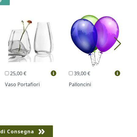
25,00 €
39,00 €
Vaso Portafiori
Palloncini
B
 di Consegna