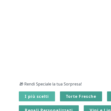
🎁 Rendi Speciale la tua Sorpresa!
I più scelti
Torte Fresche
Regali Personalizzati
Vini e Li