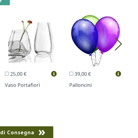
25,00 €
39,00 €
Vaso Portafiori
Palloncini
B
 di Consegna