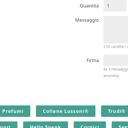
Quantità
Messagg
Messaggio
250
caratteri
Firma
Se il messagg
anonima
Profumi
Collane Lussoni®
Trudi®
quori
Hello Spank
Cornici
Sex