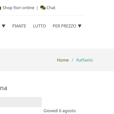
Shop fiori online
|
Chat
E
PIANTE
LUTTO
PER PREZZO
Home
/
Raffaello
na
Giovedì 6 agosto