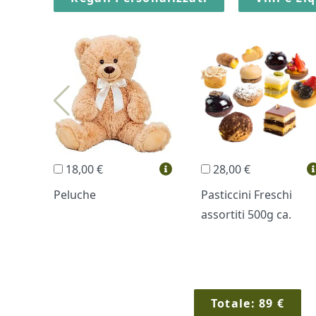
18,00 €
28,00 €
Peluche
Pasticcini Freschi
assortiti 500g ca.
Totale:
89
€