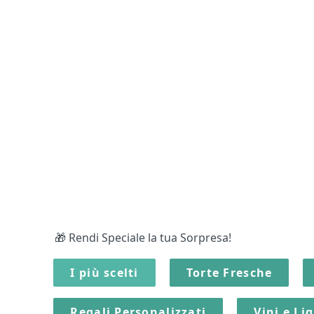
🎁 Rendi Speciale la tua Sorpresa!
I più scelti
Torte Fresche
Regali Personalizzati
Vini e Li