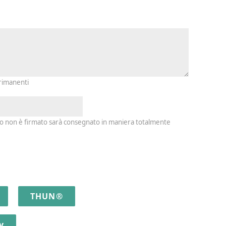
io e firma
 rimanenti
io non è firmato sarà consegnato in maniera totalmente
THUN®
y