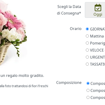
Scegli la Data
di Consegna*
Oggi
Orario
Mattina 
Pomerigg
VELOCE (
URGENTE
TASSATIV
, un regalo molto gradito.
Prezzo
Composizione
Composi
la foto trattandosi di fiori freschi
Composi
Composi