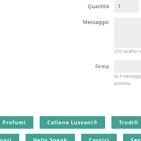
Quantità
Messagg
Messaggio
250
caratteri
Firma
Se il messagg
anonima
Profumi
Collane Lussoni®
Trudi®
quori
Hello Spank
Cornici
Sex