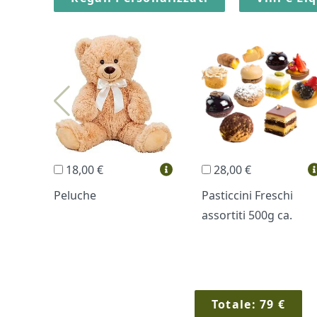
18,00 €
28,00 €
Peluche
Pasticcini Freschi
assortiti 500g ca.
Totale:
79
€