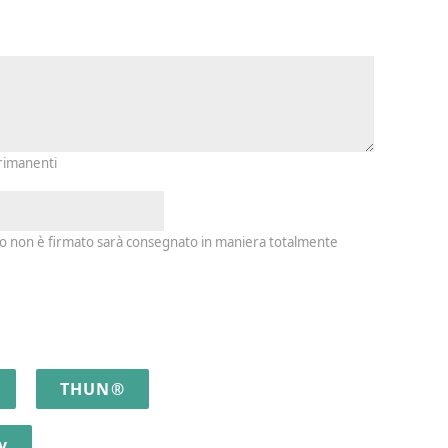
io e firma
 rimanenti
io non è firmato sarà consegnato in maniera totalmente
THUN®
y