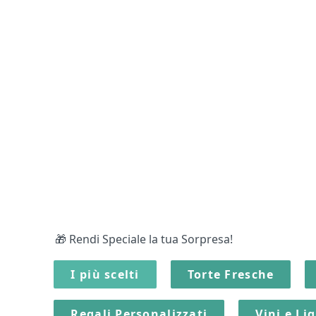
🎁 Rendi Speciale la tua Sorpresa!
I più scelti
Torte Fresche
Regali Personalizzati
Vini e Li