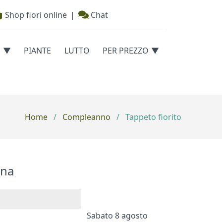
Shop fiori online
|
Chat
E
PIANTE
LUTTO
PER PREZZO
Home
/
Compleanno
/
Tappeto fiorito
na
Sabato 8 agosto