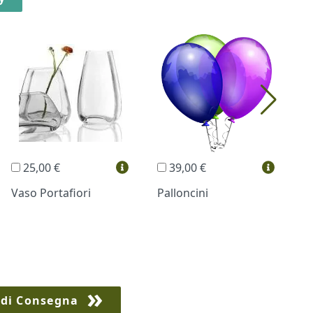
25,00 €
39,00 €
Vaso Portafiori
Palloncini
B
 di Consegna