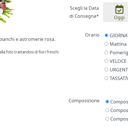
Scegli la Data
di Consegna*
Oggi
Orario
bianchi e astromerie rosa.
Mattina 
Pomerigg
la foto trattandosi di fiori freschi
VELOCE (
URGENTE
TASSATIV
Prezzo
Composizione
Composi
Composi
Composi